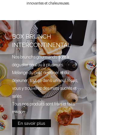
innovantes et chaleureuses.
BOX BRUNCH
INTERCONTINENTAL
Nos brunchs gourmands sont à
déguster seul ou à plusieurs.
Mélange du petit déjeuner et du
déjeuner, tout ça dans un seul repas,
vous y trouverez des mets sucrés et
salés.
Tous nos produits sont frais et faits
maison.
En savoir plus