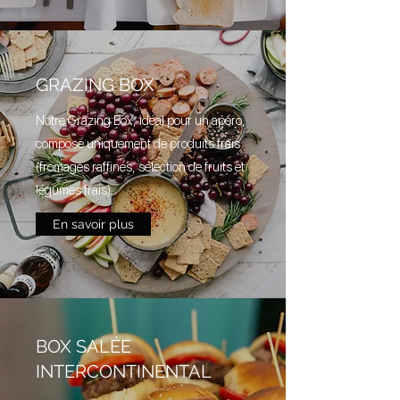
GRAZING BOX
Notre Grazing Box, idéal pour un apéro,
composé uniquement de produits frais
(fromages raffinés, sélection de fruits et
légumes frais).
En savoir plus
BOX SALÉE
INTERCONTINENTAL