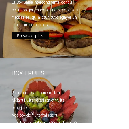
La Box Salée Intercontinental conçu
pour nos gourmands: Une sélection de
mets salés, qui a pour but d'égayer un
maximum de papilles.
En savoir plus
BOX FRUITS
Pour tous les amoureux de fruits.
Mêlant fruits de saison et fruits
exotiques,
Nos box de fruits frais sont
minutieusement sculptées et découpé